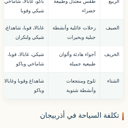
الربيع
طقس معتدل وطبيعة
باكو، غابالا، شاماخي،
خضراء
شيكي وقوبا
الصيف
رحلات عائلية وأنشطة
غابالا، قوبا، شاهداغ،
جبلية وبحيرات
شيكي ولنكران
الخريف
أجواء هادئة وألوان
شيكي، غابالا، قوبا،
طبيعية جميلة
شاماخي وباكو
الشتاء
ثلوج ومنتجعات
شاهداغ وقوبا وغابالا
وأنشطة شتوية
وباكو
تكلفة السياحة في أذربيجان