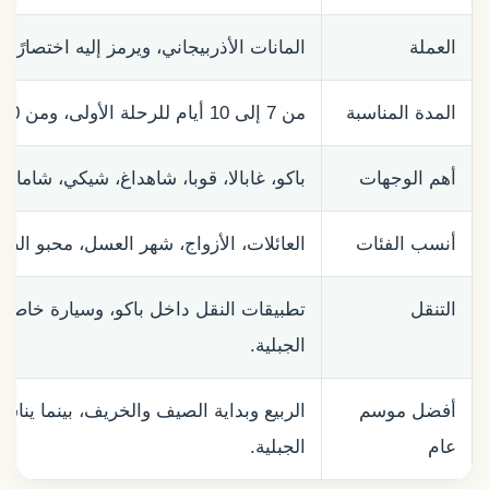
العملة
المانات الأذربيجاني، ويرمز إليه اختصارًا بـ AZN
المدة المناسبة
من 7 إلى 10 أيام للرحلة الأولى، ومن 10 إلى 14 يومًا للرحلة الهادئة والمتنوعة.
أهم الوجهات
باكو، غابالا، قوبا، شاهداغ، شيكي، شاماخ
أنسب الفئات
العائلات، الأزواج، شهر العسل، محبو الطب
التنقل
تطبيقات النقل داخل باكو، وسيارة خاصة أ
الجبلية.
أفضل موسم
الربيع وبداية الصيف والخريف، بينما ينا
عام
الجبلية.