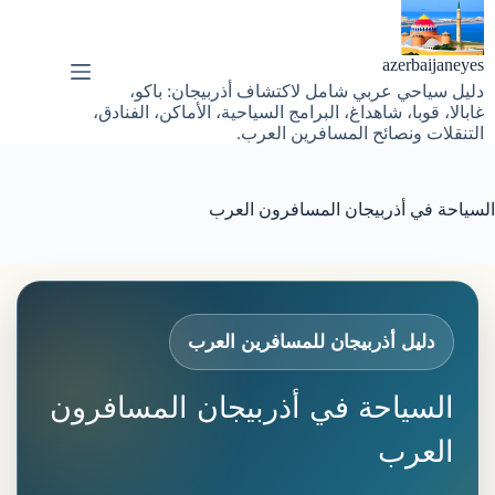
لتجاوز
لى
لمحتوى
azerbaijaneyes
دليل سياحي عربي شامل لاكتشاف أذربيجان: باكو،
غابالا، قوبا، شاهداغ، البرامج السياحية، الأماكن، الفنادق،
التنقلات ونصائح المسافرين العرب.
السياحة في أذربيجان المسافرون العرب
دليل أذربيجان للمسافرين العرب
السياحة في أذربيجان المسافرون
العرب